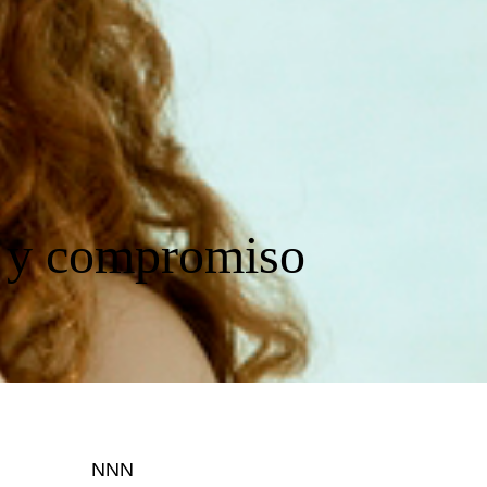
a y compromiso
NNN